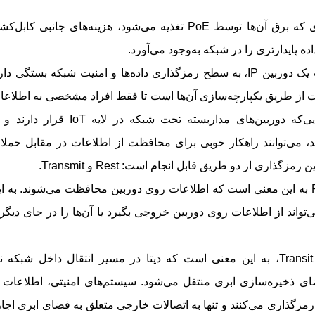
دوربین‌های تحت شبکه‌ای که برق آن‌ها توسط PoE تغذیه می‌شود، هزینه‌های جانبی کابل
ده پایدارتری را در شبکه به‌وجود می‌آورد.
میزان امنیت یک دوربین IP، به سطح رمزگذاری داده‌ها و امنیت شبکه بستگی دار
 از طریق یکپارچه‌سازی آن‌ها است تا فقط افراد مشخصی به اطلاعا
محرمانه دسترسی داشته باشند. از آن‌جایی‌که دوربین‌های مداربسته تحت شبکه در لایه IoT قرا
ند، می‌توانند راهکار خوبی برای محافظت از اطلاعات در مقابل حملا
اری از دو طریق قابل انجام است: Rest و Transmit.
رمزگذاری در حالت Rest به این معنی است که اطلاعات روی دوربین محافظت می‌شوند. به ا
ند از اطلاعات روی دوربین خروجی بگیرد یا آن‌ها را در جای دیگر
رمزگذاری در حالت Transit، به این معنی است که دیتا در مسیر انتقال داخل شبکه ن
 ذخیره‌سازی ابری منتقل می‌شود. سیستم‌های امنیتی، اطلاعات ر
ااستفاده از HTTPS یا SSL در پورت 443 رمزگذاری می‌کنند و تنها به اتصالات خارجی متعلق به فضای ابری اج