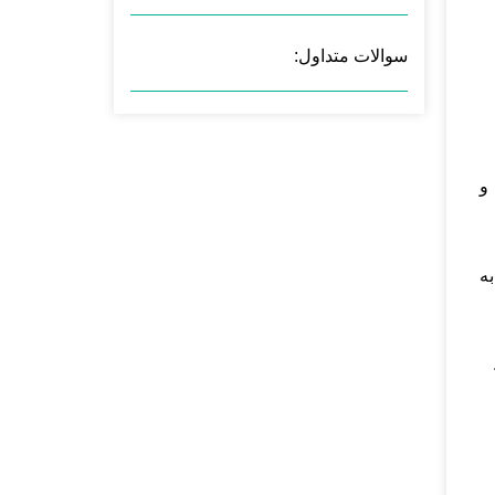
سوالات متداول:
مکان نظارت و
ین دوربین‌ها مشخص است، این دستگاه‌ها از طریق WIFI و یا کابل PoE (Power over Ethernet) به