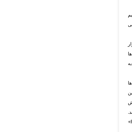
یم
ی
ر
ها
به
ده‌ها
ین
ش
د.
سیستم‌های PoE اکثر دوربین‌های IP را تغذیه کرده و حداکثر 15 وات برق را منتقل می‌کنند. سیستم‌های PoE+